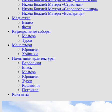
Икона Божией Матери «Страстная»
Икона Божией Матери «Скоропослушница»
Икона Божией Матери «Всецарица»
Медиатека
Видео
Фото
Кафедральные соборы
Мозырь
Туров
Монастыри
Юровичи
Хойники
Памятники архитектуры
Вербовичи
Ельск
Мозырь
Юровичи
Туров
Кошевичи
Петриков
Контакты