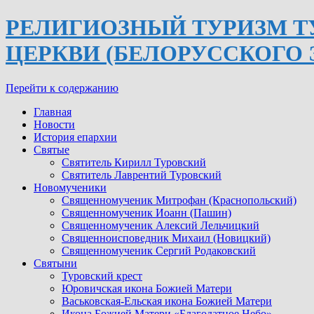
РЕЛИГИОЗНЫЙ ТУРИЗМ Т
ЦЕРКВИ (БЕЛОРУССКОГО 
Перейти к содержанию
Главная
Новости
История епархии
Святые
Святитель Кирилл Туровский
Святитель Лаврентий Туровский
Новомученики
Священномученик Митрофан (Краснопольский)
Священномученик Иоанн (Пашин)
Священномученик Алексий Лельчицкий
Священноисповедник Михаил (Новицкий)
Священномученик Сергий Родаковский
Святыни
Туровский крест
Юровичская икона Божией Матери
Васьковская-Ельская икона Божией Матери
Икона Божией Матери «Благодатное Небо»