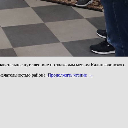
навательное путешествие по знаковым местам Калинковичского
мечательностью района.
Продолжить чтение
→