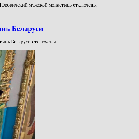
и Юровичский мужской монастырь
отключены
ынь Беларуси
тынь Беларуси
отключены